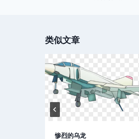
章
导
航
类似文章
城-山西
惨烈的乌龙