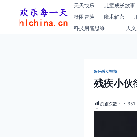
跳
天天快乐
儿童成长故事
到
极限冒险
魔术解密
内
科技启智思维
天文
容
娱乐感动视频
残疾小伙
浏览次数：
331