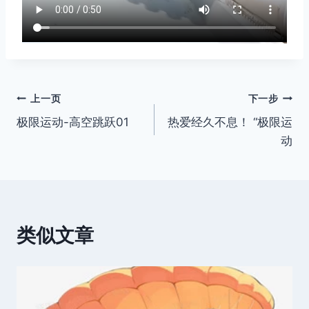
文
上一页
下一步
极限运动-高空跳跃01
热爱经久不息！ “极限运
章
动
导
航
类似文章