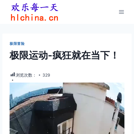
跳
到
内
容
极限冒险
极限运动-疯狂就在当下！
浏览次数：
329