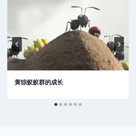
黄猄蚁蚁群的成长