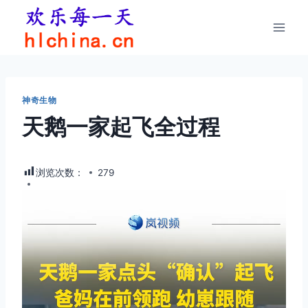
跳
到
内
容
神奇生物
天鹅一家起飞全过程
浏览次数：
279