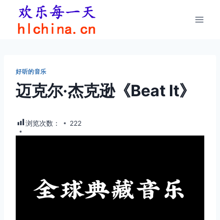
跳
到
内
容
好听的音乐
迈克尔·杰克逊《Beat It》
浏览次数：
222