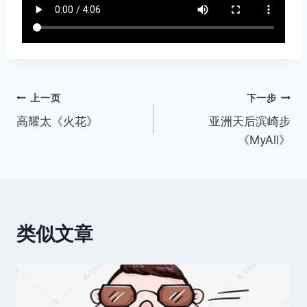
文
上一页
下一步
高耀太《火花》
亚洲天后滨崎步
章
《MyAll》
导
航
类似文章