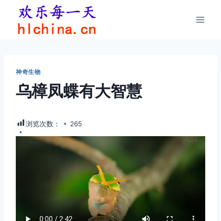
跳
到
内
容
神奇生物
乌樟凤蝶有大智慧
浏览次数：
265