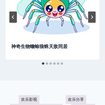
神奇生物蟾蜍狼蛛天敌同居
欢乐影视
欢乐分享