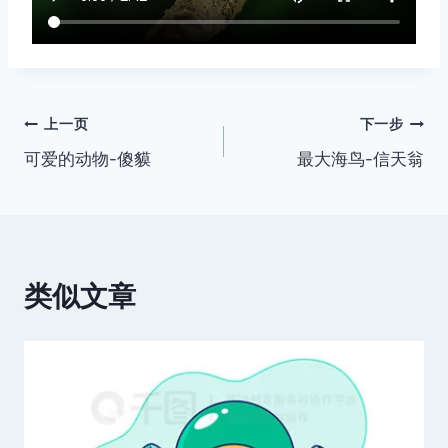
文
上一页
下一步
可爱的动物-傻貘
最大海鸟-信天翁
章
导
航
类似文章