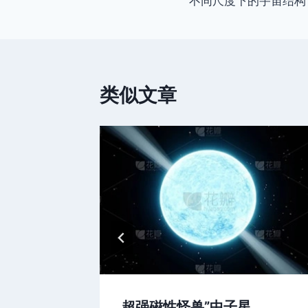
不同尺度下的宇宙结构
章
导
航
类似文章
终极谜题
超强磁性怪兽”中子星