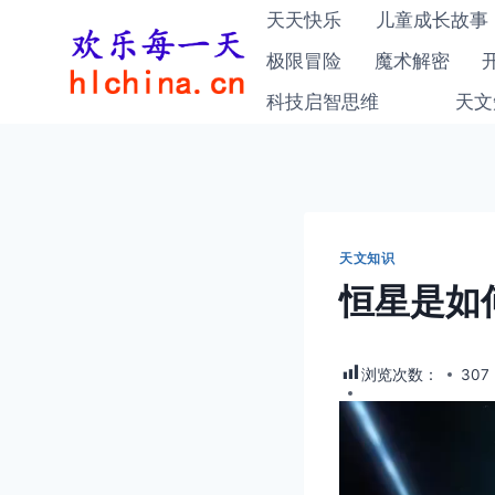
跳
天天快乐
儿童成长故事
到
极限冒险
魔术解密
内
科技启智思维
天文
容
天文知识
恒星是如
浏览次数：
307