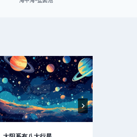
海中海-盐卤池
太阳系有八大行星
宇宙奇观