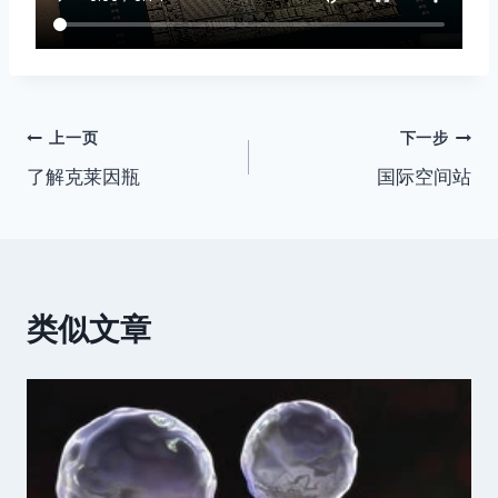
文
上一页
下一步
了解克莱因瓶
国际空间站
章
导
航
类似文章