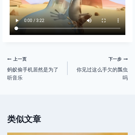
文
上一页
下一步
蚂蚁偷手机居然是为了
你见过这么手欠的瓢虫
章
听音乐
吗
导
航
类似文章