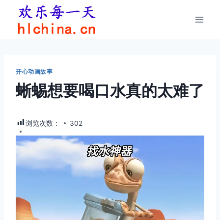
跳
到
内
容
开心动画故事
蜥蜴想要喝口水真的太难了
浏览次数：
302