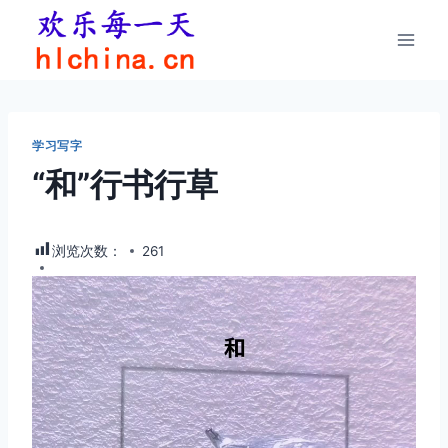
跳
到
内
容
学习写字
“和”行书行草
浏览次数：
261