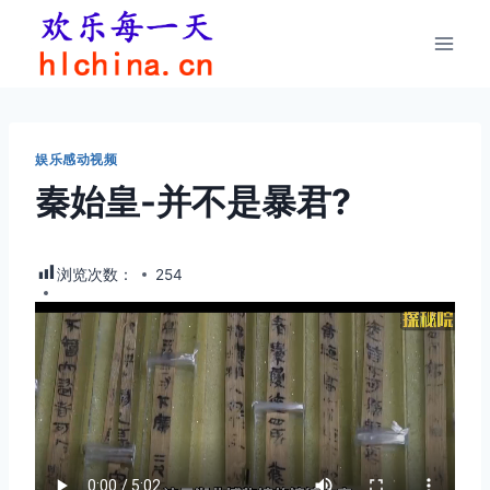
跳
到
内
容
娱乐感动视频
秦始皇-并不是暴君?
浏览次数：
254