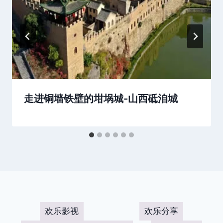
走进铜墙铁壁的坩埚城-山西砥洎城
欢乐影视
欢乐分享