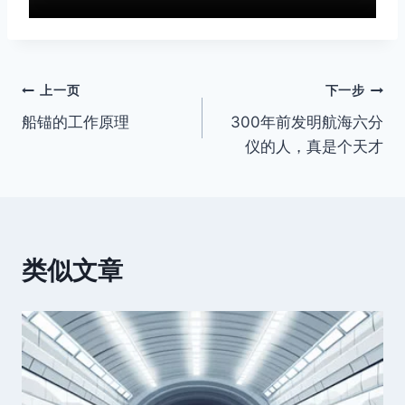
文
上一页
下一步
船锚的工作原理
300年前发明航海六分
章
仪的人，真是个天才
导
航
类似文章