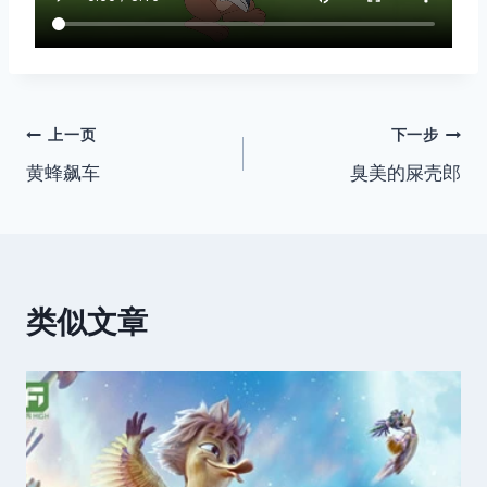
文
上一页
下一步
黄蜂飙车
臭美的屎壳郎
章
导
航
类似文章