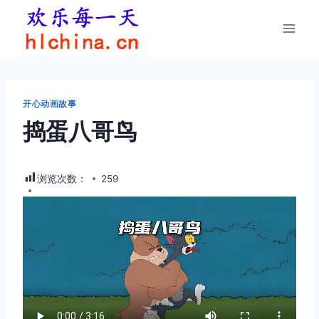
跳
到
内
容
开心动画故事
捣蛋八哥鸟
浏览次数：
259