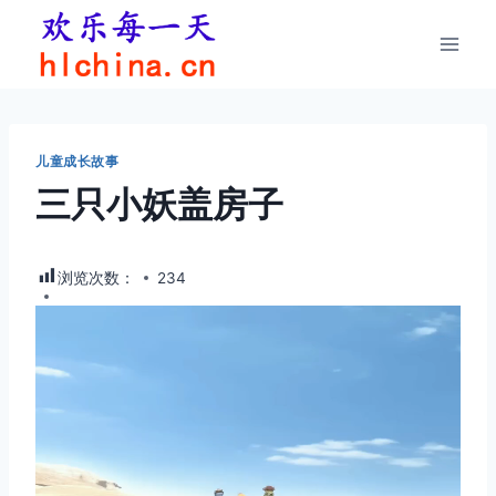
跳
到
内
容
儿童成长故事
三只小妖盖房子
浏览次数：
234