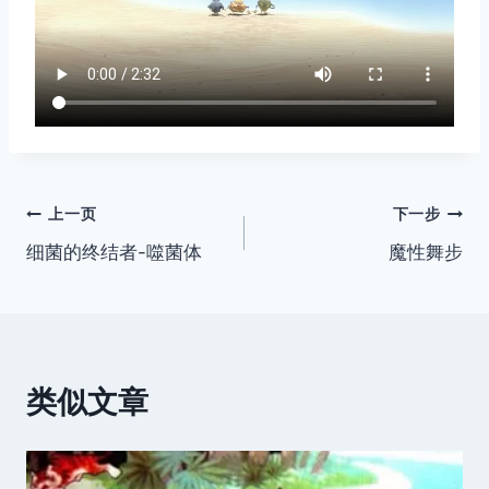
文
上一页
下一步
细菌的终结者-噬菌体
魔性舞步
章
导
航
类似文章