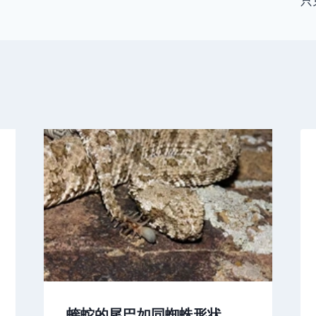
只
蝰蛇的尾巴如同蜘蛛形状