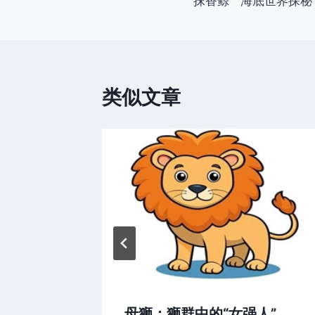
抹香鲸 “海底世界探秘
章
导
航
类似文章
母狮：狮群中的“女强人”