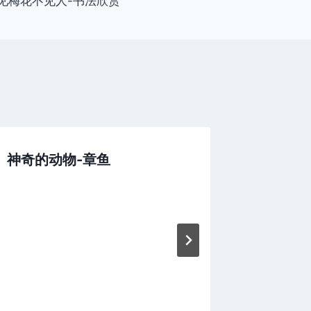
见梅花不见人-书法欣赏
神奇的动物-章鱼
生物多样