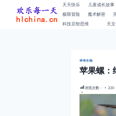
跳
天天快乐
儿童成长故事
到
极限冒险
魔术解密
内
科技启智思维
天文
容
神奇生物
苹果螺：
浏览次数：
220