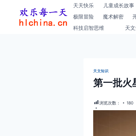
跳
天天快乐
儿童成长故事
到
极限冒险
魔术解密
内
科技启智思维
天文
容
天文知识
第一批火
浏览次数：
180