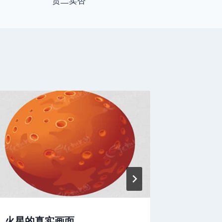
贾二卖杏
火星的真实画面
这是距