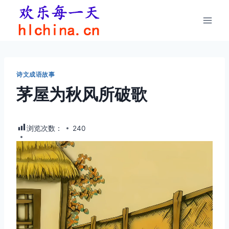
跳
到
内
容
诗文成语故事
茅屋为秋风所破歌
浏览次数：
240