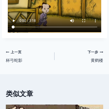
文
上一页
下一步
杯弓蛇影
黄鹤楼
章
导
航
类似文章