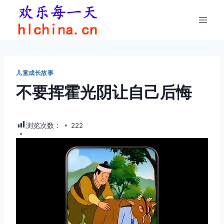
跳
到
内
容
儿童成长故事
不要挥霍光阴让自己后悔
浏览次数：
222