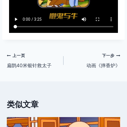
文
上一页
下一步
扁鹊40米银针救太子
动画《摔香炉》
章
导
航
类似文章