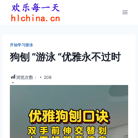
跳
到
内
容
开始学习游泳
狗刨 “游泳 “优雅永不过时
浏览次数：
208