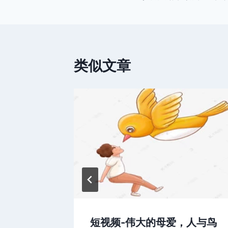
章
导
航
类似文章
乐艺人
短视频-伟大的母爱，人与鸟