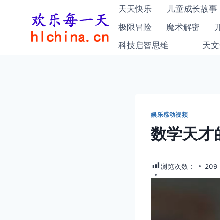
跳
天天快乐
儿童成长故事
到
极限冒险
魔术解密
内
科技启智思维
天文
容
娱乐感动视频
数学天才
浏览次数：
209