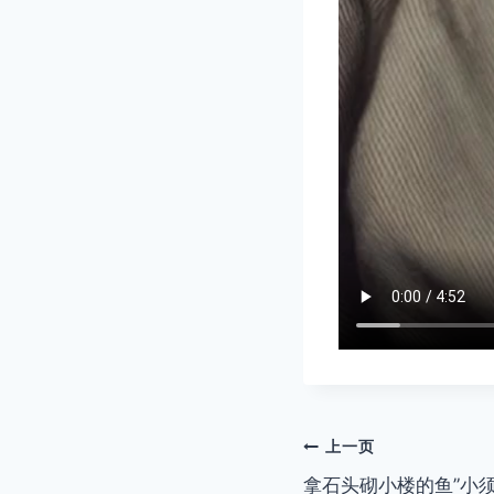
文
上一页
拿石头砌小楼的鱼”小