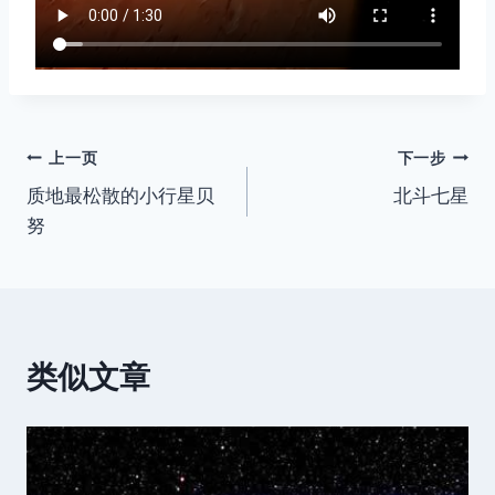
文
上一页
下一步
质地最松散的小行星贝
北斗七星
章
努
导
航
类似文章