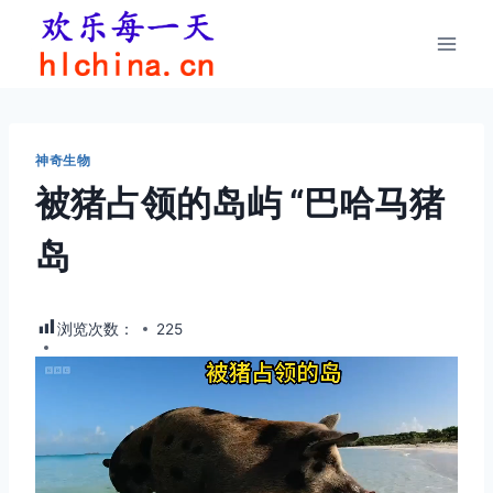
跳
到
内
容
神奇生物
被猪占领的岛屿 “巴哈马猪
岛
浏览次数：
225