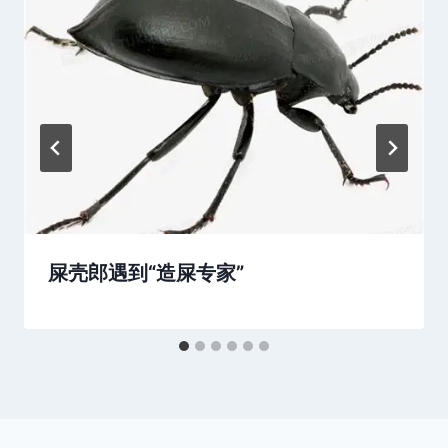
屎壳郎遇到“造屎专家”