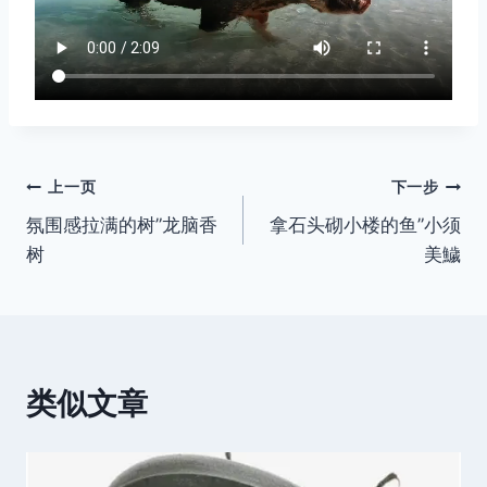
文
上一页
下一步
氛围感拉满的树”龙脑香
拿石头砌小楼的鱼”小须
章
树
美鱥
导
航
类似文章