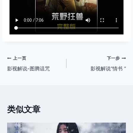
文
上一页
下一步
影视解说-图腾诅咒
影视解说”情书 “
章
导
航
类似文章