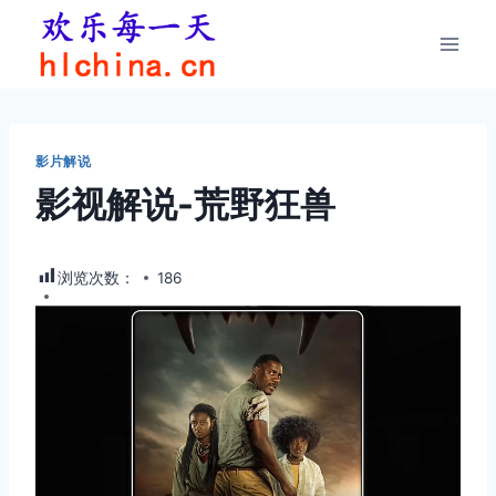
跳
到
内
容
影片解说
影视解说-荒野狂兽
浏览次数：
186