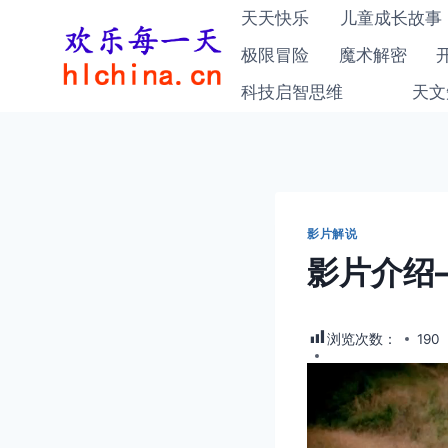
跳
天天快乐
儿童成长故事
到
极限冒险
魔术解密
内
科技启智思维
天文
容
影片解说
影片介绍
浏览次数：
190