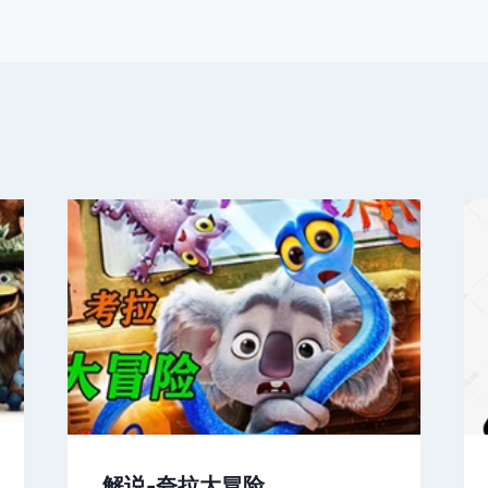
解说-夸拉大冒险