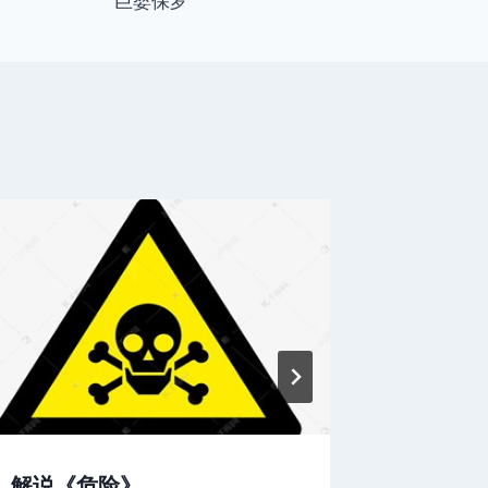
巨婴保罗
解说《危险》
影视解说