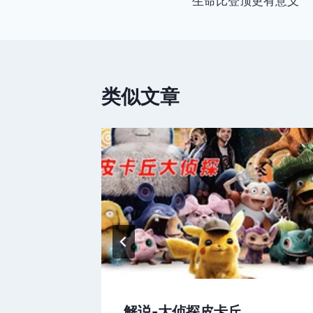
生命比登顶更有意义
章
导
航
类似文章
解说-大侦探皮卡丘