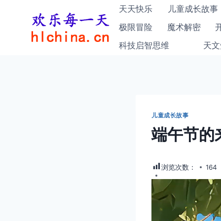
跳
天天快乐
儿童成长故事
到
极限冒险
魔术解密
内
科技启智思维
天文
容
儿童成长故事
端午节的
浏览次数：
164