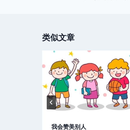
章
导
航
类似文章
我会赞美别人