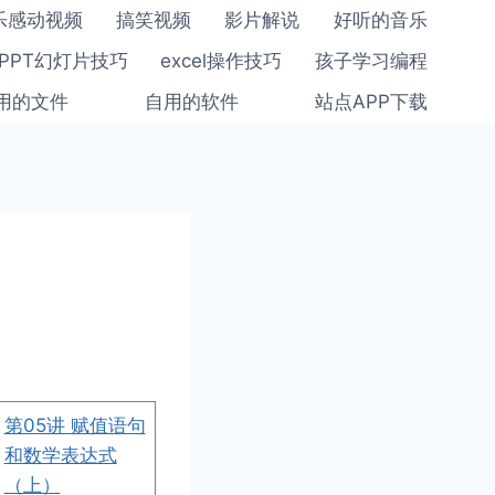
乐感动视频
搞笑视频
影片解说
好听的音乐
PPT幻灯片技巧
excel操作技巧
孩子学习编程
用的文件
自用的软件
站点APP下载
第05讲 赋值语句
和数学表达式
（上）