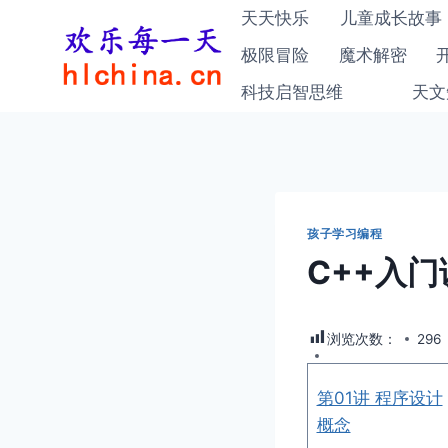
跳
天天快乐
儿童成长故事
到
极限冒险
魔术解密
内
科技启智思维
天文
容
孩子学习编程
C++入
浏览次数：
296
第01讲 程序设计
概念