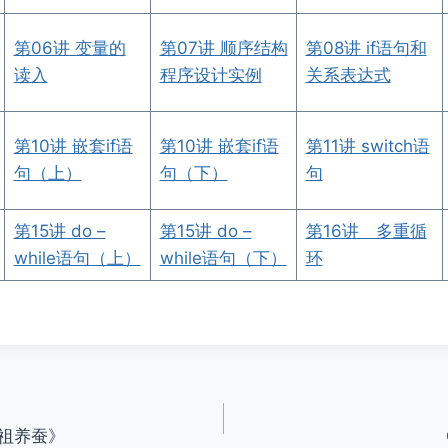
第06讲 变量的
第07讲 顺序结构
第08讲 if语句和
读入
程序设计实例
关系表达式
第10讲 嵌套if语
第10讲 嵌套if语
第11讲 switch语
句（上）
句（下）
句
第15讲 do –
第15讲 do –
第16讲 多重循
while语句（上）
while语句（下）
环
祖养蚕》