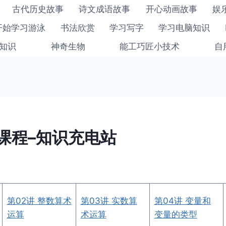
古代历史故事
诗文成语故事
开心动画故事
娱
开始学习游泳
书法欣赏
学习写字
学习电脑知识
知识
神奇生物
能工巧匠小技术
自
门课程–知识充电站
第02讲 整数算术
第03讲 实数算
第04讲 变量和
运算
术运算
变量的类型