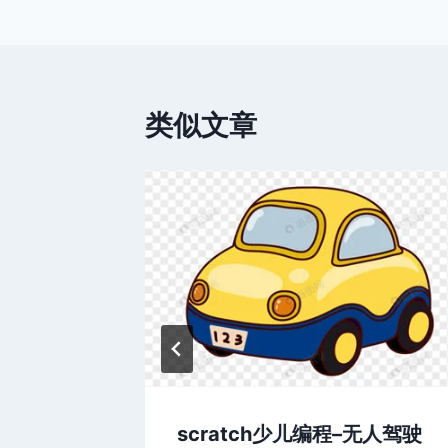
章
导
航
类似文章
石头剪刀
scratch少儿编程–无人驾驶