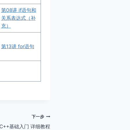
第08讲 if语句和
关系表达式（补
充）
第13讲 for语句
下一步
C++基础入门 详细教程