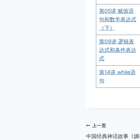
第05讲 赋值语
句和数学表达式
（下）
第09讲 逻辑表
达式和条件表达
式
第14讲 while语
句
文
上一页
中国经典神话故事《嫘