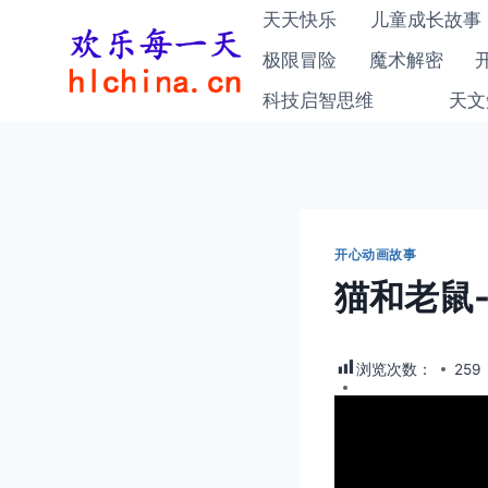
跳
天天快乐
儿童成长故事
到
极限冒险
魔术解密
内
科技启智思维
天文
容
开心动画故事
猫和老鼠
浏览次数：
259