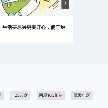
生活要尽兴更要开心，俩三炮
抱错的
国
123云盘
网易163邮箱
豆瓣电影