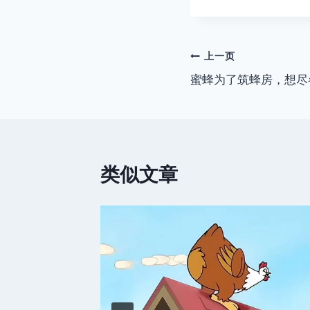
文
上一页
蜜蜂为了筑蜂房，想尽
章
导
航
类似文章