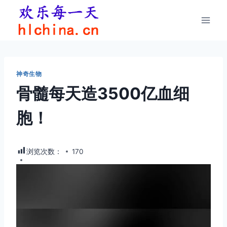
跳
到
内
容
神奇生物
骨髓每天造3500亿血细
胞！
浏览次数：
170