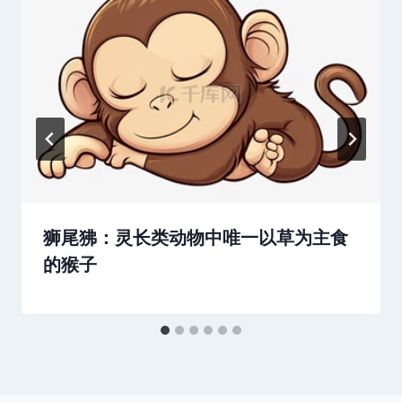
狮尾狒：灵长类动物中唯一以草为主食
的猴子