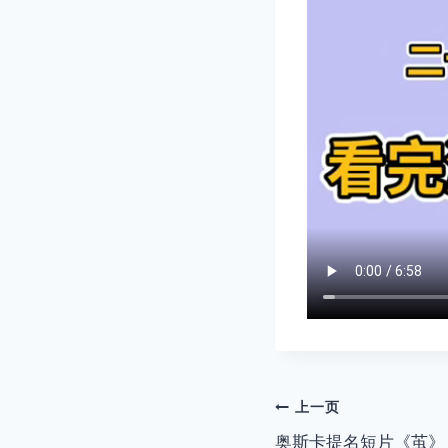
文
上一页
奥斯卡提名短片《茧》