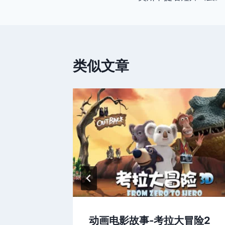
章
导
航
类似文章
梁山伯与
动画电影故事-考拉大冒险2