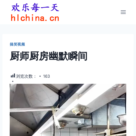
跳
到
内
容
搞笑视频
厨师厨房幽默瞬间
浏览次数：
163