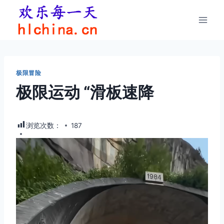
跳
到
内
容
极限冒险
极限运动 “滑板速降
浏览次数：
187