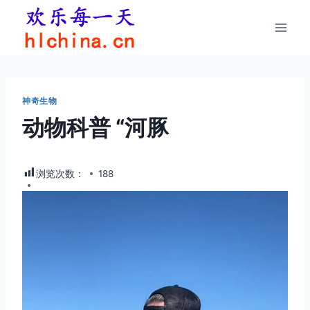
跳
到
内
容
神奇生物
动物科普 “河豚
浏览次数：
188