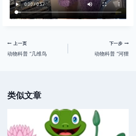
文
上一页
下一步
动物科普 “几维鸟
动物科普 “河狸
章
导
航
类似文章