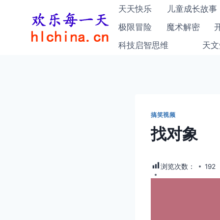
跳
天天快乐
儿童成长故事
到
极限冒险
魔术解密
内
科技启智思维
天文
容
搞笑视频
找对象
浏览次数：
192