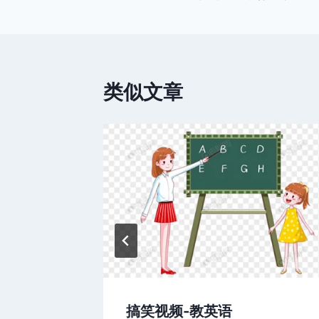
章
导
航
类似文章
搞笑视频-教英语