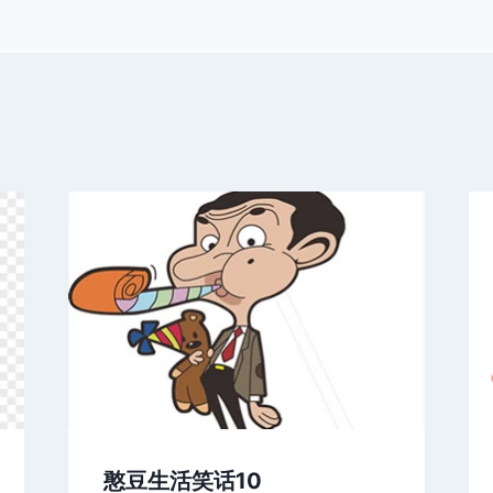
憨豆生活笑话10