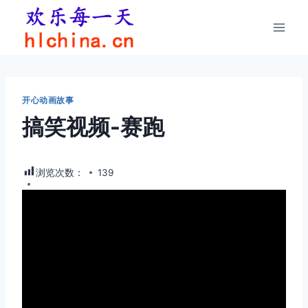
跳
到
内
容
开心动画故事
搞笑视频-赛跑
浏览次数：
139