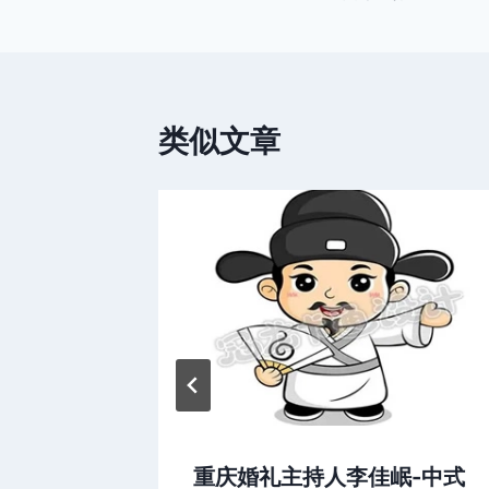
章
导
航
类似文章
“耍牙
重庆婚礼主持人李佳岷-中式