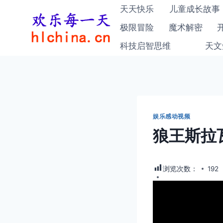
跳
天天快乐
儿童成长故事
到
极限冒险
魔术解密
内
科技启智思维
天文
容
娱乐感动视频
狼王斯拉
浏览次数：
192