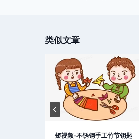
章
导
航
类似文章
演
短视频-不锈钢手工竹节钥匙