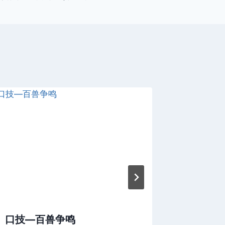
口技—百兽争鸣
惨烈的