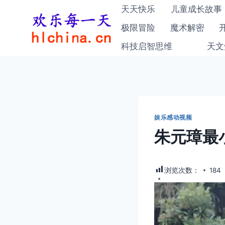
跳
天天快乐
儿童成长故事
到
极限冒险
魔术解密
内
科技启智思维
天文
容
娱乐感动视频
朱元璋最
浏览次数：
184