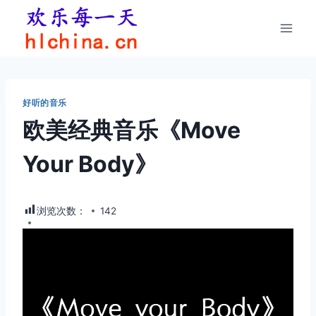
跳
到
内
容
好听的音乐
欧美经典音乐《Move
Your Body》
浏览次数：
142