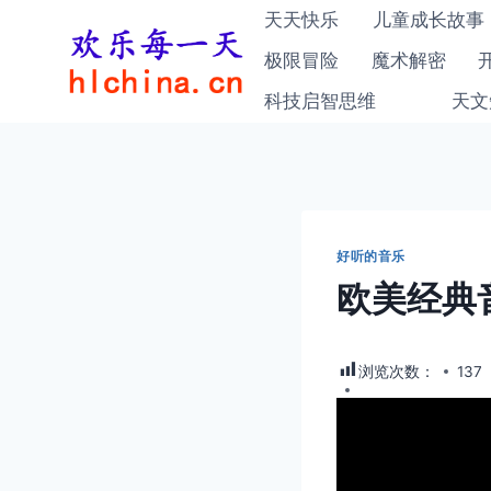
跳
天天快乐
儿童成长故事
到
极限冒险
魔术解密
内
科技启智思维
天文
容
好听的音乐
欧美经典音乐
浏览次数：
137