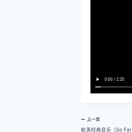
文
上一页
欧美经典音乐《So Far