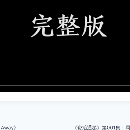
 Away》
《资治通鉴》第001集：周