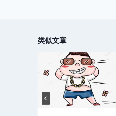
章
导
航
类似文章