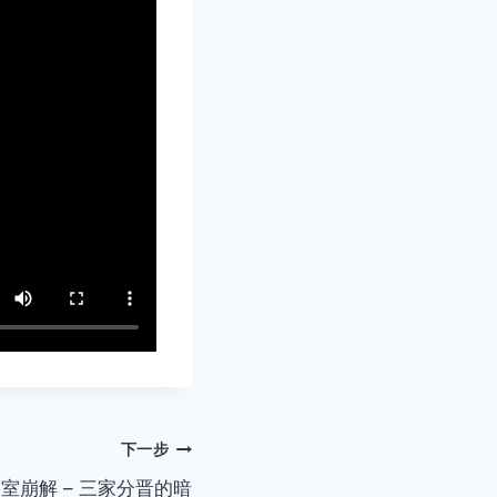
下一步
室崩解 – 三家分晋的暗