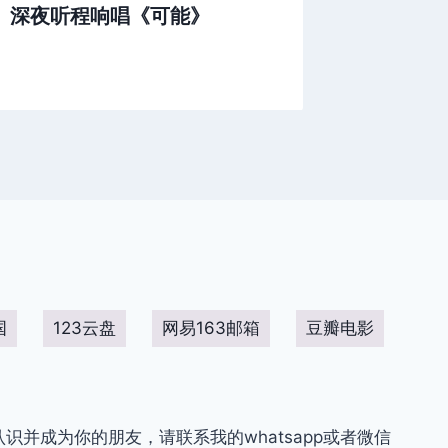
深夜听程响唱《可能》
流行音乐D
Sadn
国
123云盘
网易163邮箱
豆瓣电影
你认识并成为你的朋友，请联系我的whatsapp或者微信