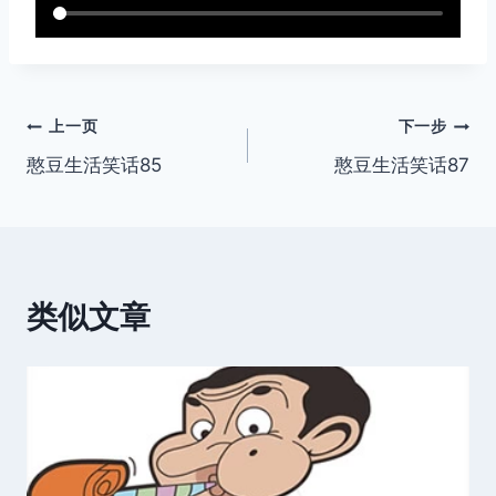
文
上一页
下一步
憨豆生活笑话85
憨豆生活笑话87
章
导
航
类似文章