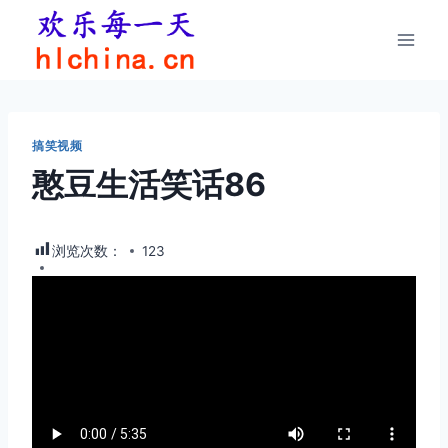
跳
到
内
容
搞笑视频
憨豆生活笑话86
浏览次数：
123