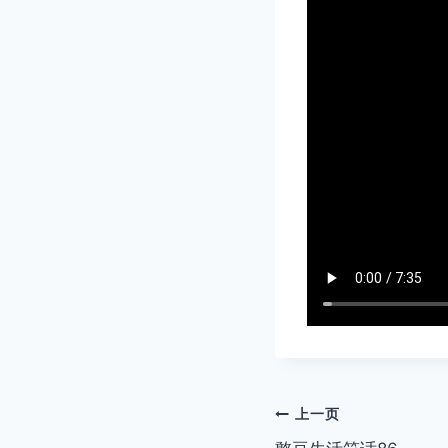
文
上一页