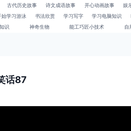
古代历史故事
诗文成语故事
开心动画故事
娱
开始学习游泳
书法欣赏
学习写字
学习电脑知识
知识
神奇生物
能工巧匠小技术
自
笑话87