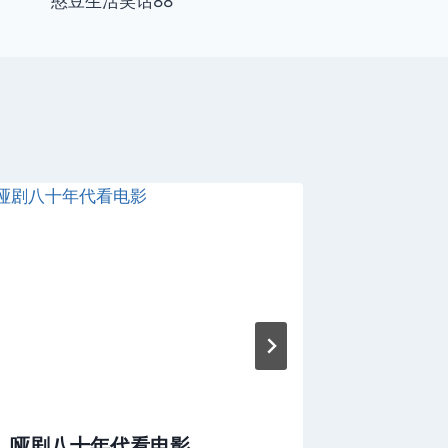
憨豆生活笑话88
哑剧八十年代看电影
憨豆生