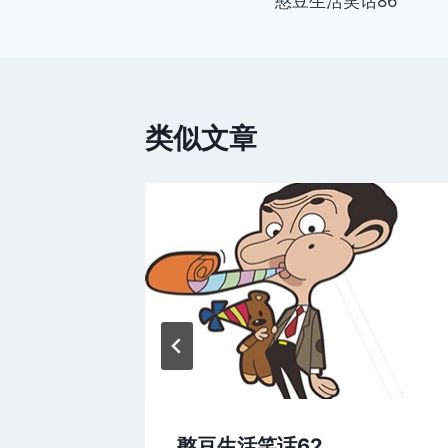
憨豆生活笑话86
章
导
航
类似文章
棍天使
憨豆生活笑话62