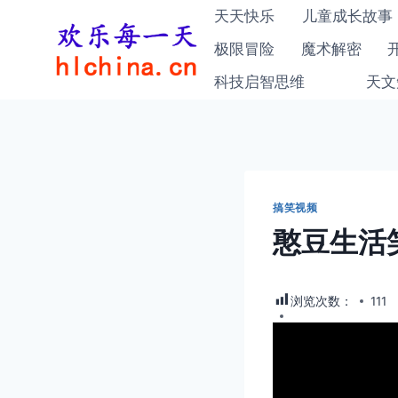
跳
天天快乐
儿童成长故事
到
极限冒险
魔术解密
内
科技启智思维
天文
容
搞笑视频
憨豆生活
浏览次数：
111