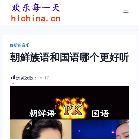
跳
到
内
容
好听的音乐
朝鲜族语和国语哪个更好听
浏览次数：
111