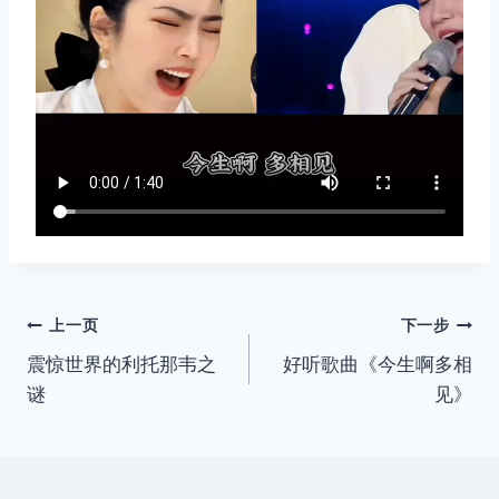
文
上一页
下一步
震惊世界的利托那韦之
好听歌曲《今生啊多相
章
谜
见》
导
航