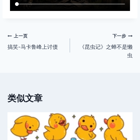
文
上一页
下一步
搞笑-马卡鲁峰上讨债
《昆虫记》之蝉不是懒
章
虫
导
航
类似文章