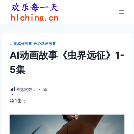
跳
到
内
容
儿童成长故事
|
开心动画故事
AI动画故事《虫界远征》1-
5集
浏览次数：
55
第1集：