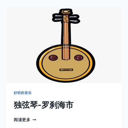
界
顶
级
名
曲
高
清
滑
板
版
《JUST
TO
BE
IN
LOVE》
好听的音乐
独弦琴-罗刹海市
独
阅读更多
弦