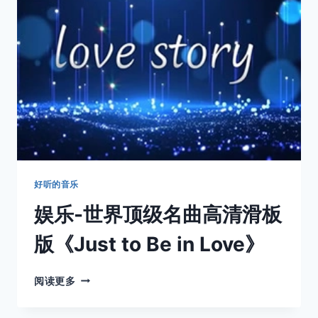
的
美
国
电
影
《泰
坦
尼
克
号》
主
题
曲
好听的音乐
《我
娱乐-世界顶级名曲高清滑板
心
永
版《Just to Be in Love》
恒》
娱
阅读更多
乐-
世