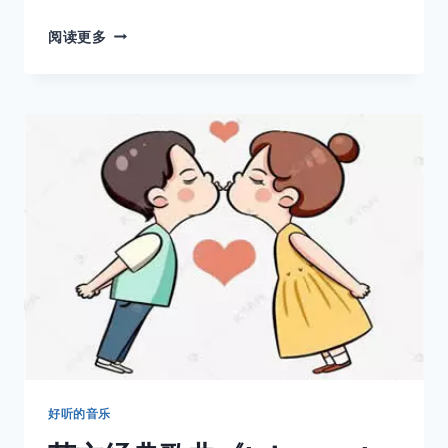
经
阅读更多
典
英
文
歌
曲-
SEE
YOU
SEE
ME
好听的音乐