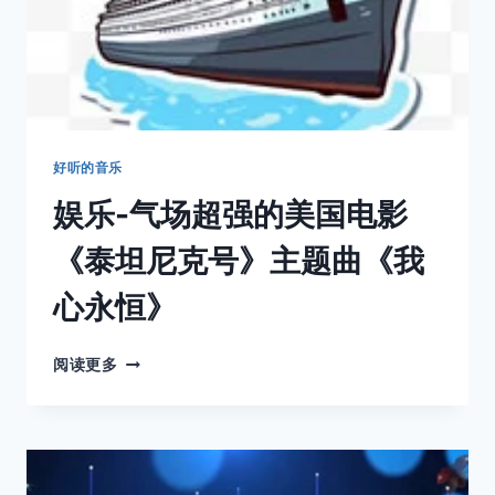
奥
运
会
永
久
会
歌
的
好听的音乐
神
娱乐-气场超强的美国电影
曲
《手
《泰坦尼克号》主题曲《我
拉
手》
心永恒》
娱
阅读更多
乐-
气
场
超
强