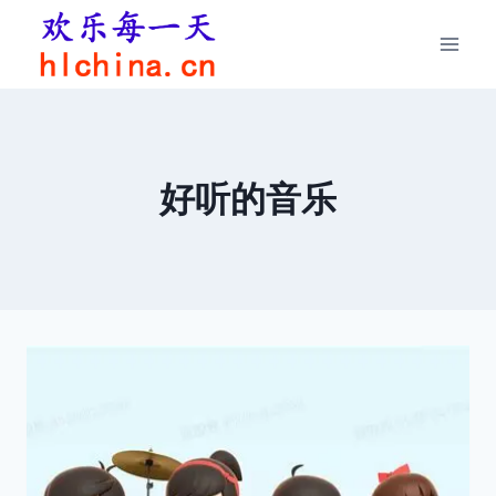
跳
到
内
容
好听的音乐