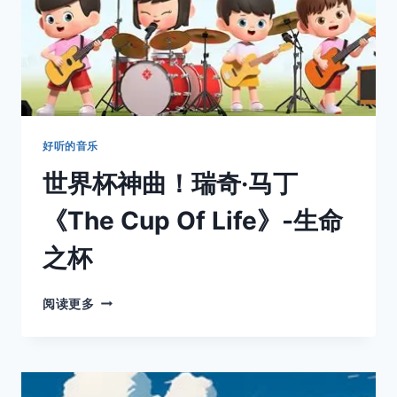
好听的音乐
世界杯神曲！瑞奇·马丁
《The Cup Of Life》-生命
之杯
世
阅读更多
界
杯
神
曲！
瑞