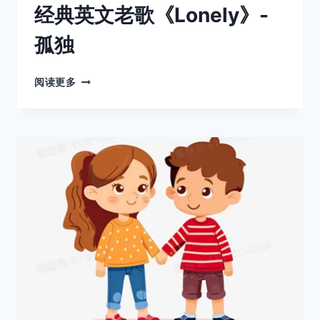
经典英文老歌《Lonely》-
孤独
经
阅读更多
典
英
文
老
歌
《LONELY》-
孤
独