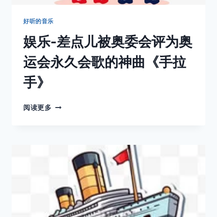
好听的音乐
娱乐-差点儿被奥委会评为奥
运会永久会歌的神曲《手拉
手》
娱
阅读更多
乐-
差
点
儿
被
奥
委
会
评
为