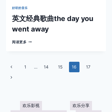
好听的音乐
英文经典歌曲the day you
went away
英
阅读更多
文
经
典
歌
页
上
1
…
14
15
16
17
曲
THE
面
一
下
DAY
YOU
页
导
一
WENT
AWAY
页
航
欢乐影视
欢乐分享