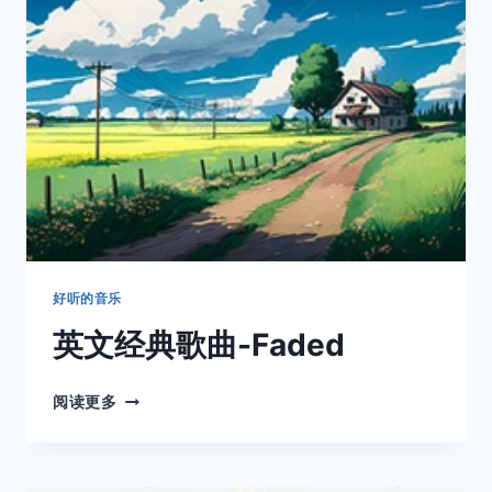
奇
·
马
丁
《THE
CUP
OF
LIFE》-
生
命
之
杯
好听的音乐
英文经典歌曲-Faded
英
阅读更多
文
经
典
歌