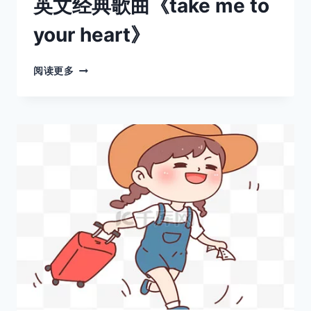
英文经典歌曲《take me to
your heart》
英
阅读更多
文
经
典
歌
曲
《TAKE
ME
TO
YOUR
HEART》