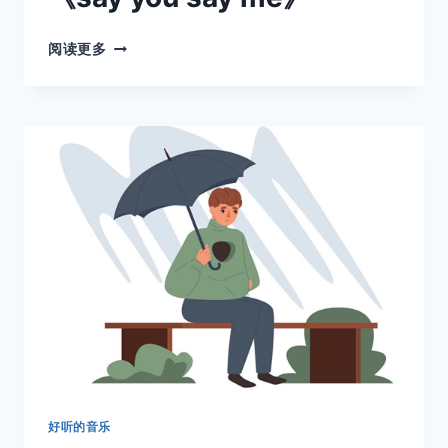
经
阅读更多
典
永
流
传-
享
誉
世
界
的
名
曲
《SAY
YOU
SAY
ME》
好听的音乐