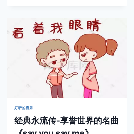
名
曲-
TAKE
ME
TO
YOUR
HEART-
吻
别
好听的音乐
经典永流传-享誉世界的名曲
《say you say me》