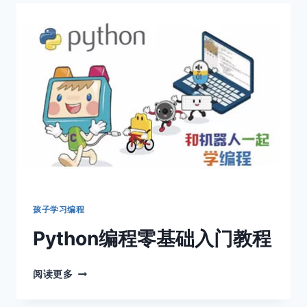
小
猫
跳
跃
游
戏
孩子学习编程
Python编程零基础入门教程
PYTHON
阅读更多
编
程