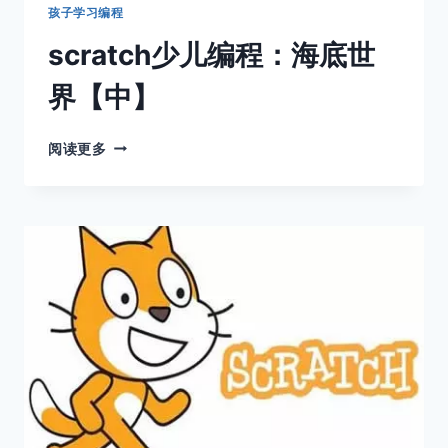
孩子学习编程
scratch少儿编程：海底世
界【中】
SCRATCH
阅读更多
少
儿
编
程：
海
底
世
界
【中】