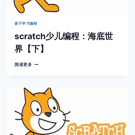
孩子学习编程
scratch少儿编程：海底世
界【下】
SCRATCH
阅读更多
少
儿
编
程：
海
底
世
界
【下】