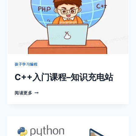
孩子学习编程
C++入门课程–知识充电站
C++入
阅读更多
门
课
程
–
知
识
充