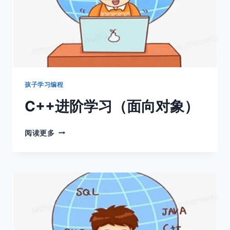
孩子学习编程
C++进阶学习（面向对象）
C++进
阅读更多
阶
学
习
（面
向
对
象）