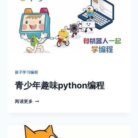
电
站
孩子学习编程
青少年趣味python编程
青
阅读更多
少
年
趣
味
PYTHON