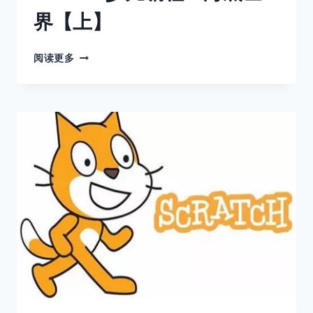
界【上】
SCRATCH
阅读更多
少
儿
编
程：
海
底
世
界
【上】