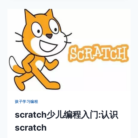
零
基
础
入
门
教
程
孩子学习编程
scratch少儿编程入门:认识
scratch