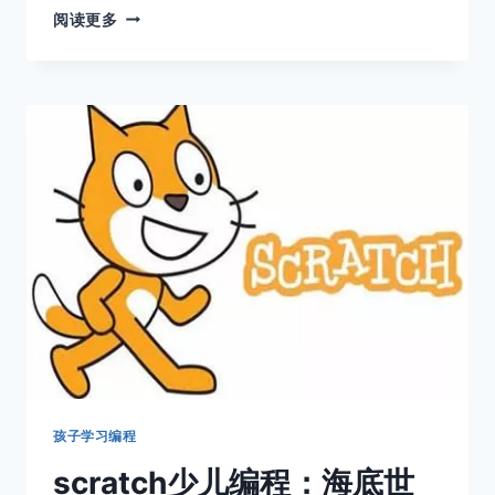
SCRATCH
阅读更多
少
儿
编
程
入
门:
认
识
SCRATCH
孩子学习编程
scratch少儿编程：海底世