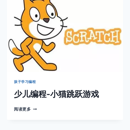
坑
孩子学习编程
少儿编程-小猫跳跃游戏
少
阅读更多
儿
编
程-