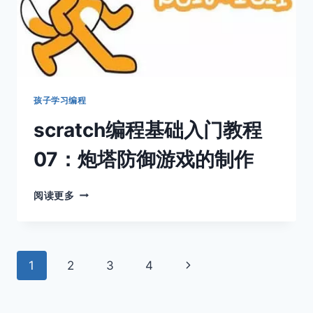
孩子学习编程
scratch编程基础入门教程
07：炮塔防御游戏的制作
SCRATCH
阅读更多
编
程
基
础
页
下
1
2
3
4
入
门
面
一
教
程