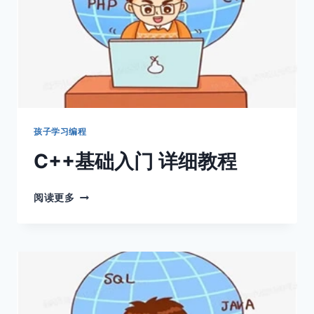
孩子学习编程
C++基础入门 详细教程
C++基
阅读更多
础
入
门
详
细
教
程