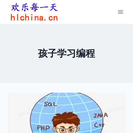
跳
到
内
容
孩子学习编程