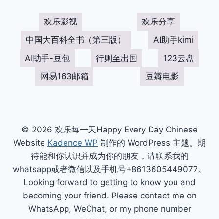
页
导
07：
炮
欢乐影视
欢乐分享
航
塔
防
中国大百科全书（第三版）
AI助手kimi
御
AI助手-豆包
行则至出国
123云盘
游
戏
网易163邮箱
豆瓣电影
的
制
作
© 2026 欢乐每一天Happy Every Day Chinese
Website
Kadence WP
制作的 WordPress 主题。期
待能和你认识并成为你的朋友，请联系我的
whatsapp或者微信以及手机号+8613605449077。
Looking forward to getting to know you and
becoming your friend. Please contact me on
WhatsApp, WeChat, or my phone number