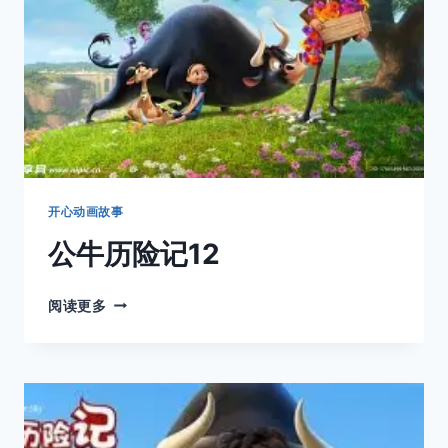
开心动画故事
公牛历险记12
公
阅读更多
牛
历
险
记
12