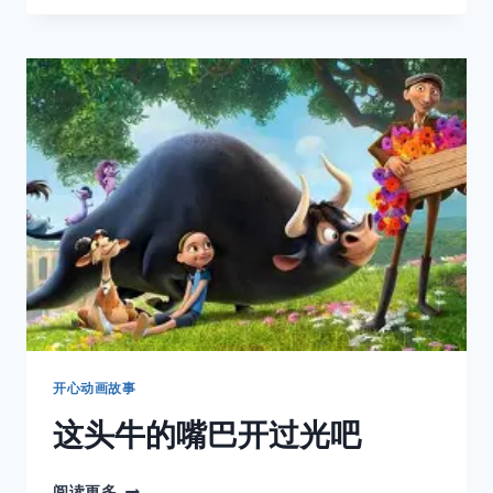
历
险
记
08
开心动画故事
这头牛的嘴巴开过光吧
这
阅读更多