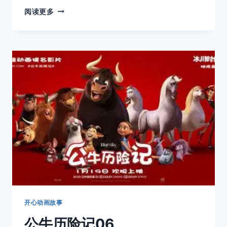
公
阅读更多
牛
历
险
记
07
开心动画故事
公牛历险记06