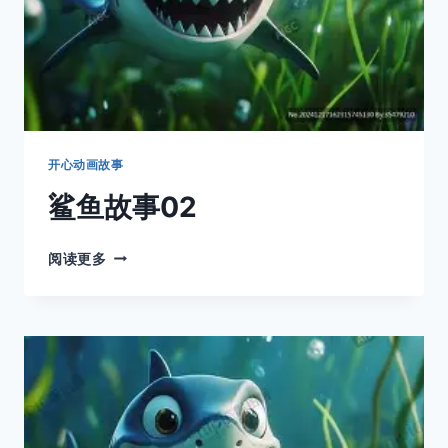
开心动画故事
鲨鱼故事02
鲨
阅读更多
鱼
故
事
02