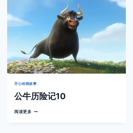
11
开心动画故事
公牛历险记10
公
阅读更多
牛
历
险