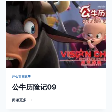
记
10
开心动画故事
公牛历险记09
公
阅读更多
牛
历