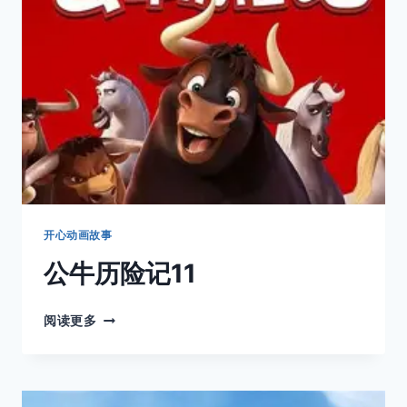
热
血
沸
腾
开心动画故事
公牛历险记11
公
阅读更多
牛
历
险
记