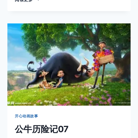
头
牛
的
嘴
巴
开
过
光
吧
开心动画故事
公牛历险记07