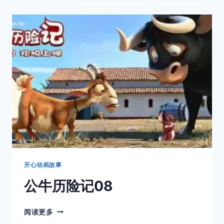
险
记
09
开心动画故事
公牛历险记08
公
阅读更多
牛