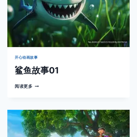
开心动画故事
鲨鱼故事01
鲨
阅读更多
鱼
故
事
01