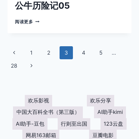
公牛历险记05
公
阅读更多
牛
历
险
记
页
上
1
2
3
4
5
…
05
面
一
下
28
页
导
一
页
航
欢乐影视
欢乐分享
中国大百科全书（第三版）
AI助手kimi
AI助手-豆包
行则至出国
123云盘
网易163邮箱
豆瓣电影