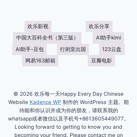
页
导
一
器
人
页
航
欢乐影视
欢乐分享
中国大百科全书（第三版）
AI助手kimi
AI助手-豆包
行则至出国
123云盘
网易163邮箱
豆瓣电影
© 2026 欢乐每一天Happy Every Day Chinese
Website
Kadence WP
制作的 WordPress 主题。期
待能和你认识并成为你的朋友，请联系我的
whatsapp或者微信以及手机号+8613605449077。
Looking forward to getting to know you and
becoming your friend. Please contact me on