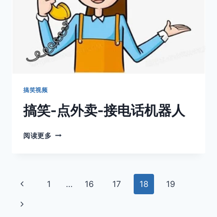
情
四
射
搞笑视频
搞笑-点外卖-接电话机器人
搞
阅读更多
笑-
点
外
卖-
页
上
1
…
16
17
18
19
接
电
面
一
下
话
机