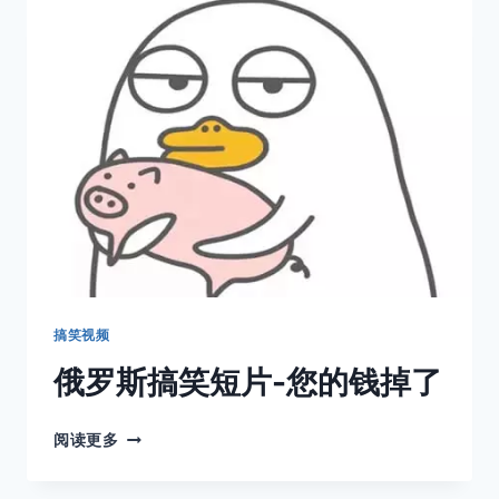
笑
短
剧：
交
警
太
卷
了
搞笑视频
俄罗斯搞笑短片-您的钱掉了
俄
阅读更多
罗
斯