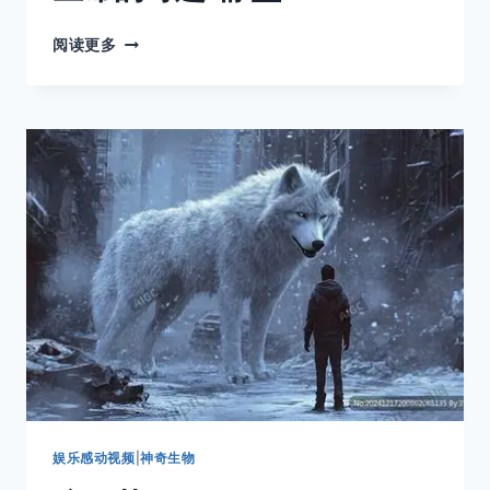
生
阅读更多
命
的
奇
迹-
舔
盐
娱乐感动视频
|
神奇生物