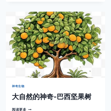
生
物-
弹
涂
鱼
神奇生物
大自然的神奇-巴西坚果树
大
阅读更多