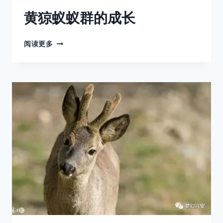
黄猄蚁蚁群的成长
黄
阅读更多
猄
蚁
蚁
群
的
成
长