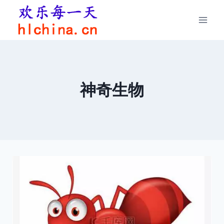
跳
到
内
容
神奇生物