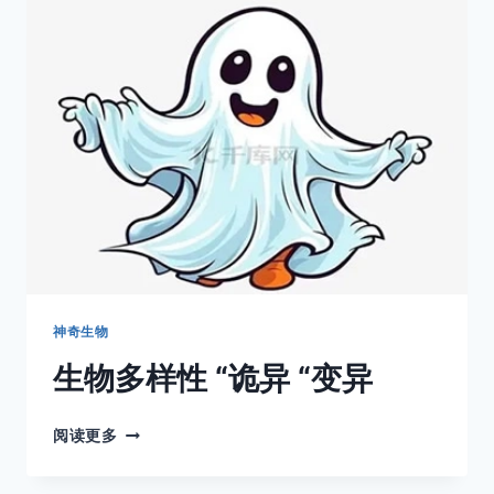
蝉
不
是
懒
虫
神奇生物
生物多样性 “诡异 “变异
生
阅读更多
物
多