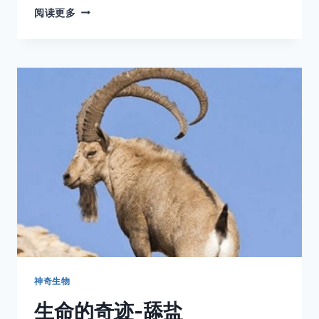
沙
阅读更多
滩
上
的
换
房
盛
会
神奇生物
生命的奇迹-舔盐