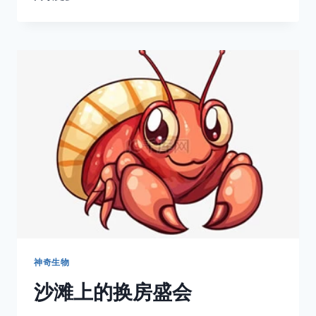
自
然
的
神
奇-
巴
西
坚
果
树
神奇生物
沙滩上的换房盛会