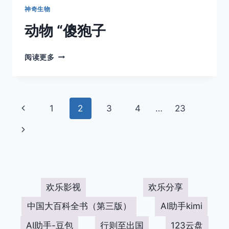
神奇生物
动物 “傻狍子
动
阅读更多
物
“傻
狍
子
页
上
1
2
3
4
…
23
面
一
下
页
导
一
页
航
欢乐影视
欢乐分享
中国大百科全书（第三版）
AI助手kimi
AI助手-豆包
行则至出国
123云盘