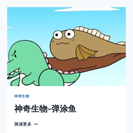
样
性
“诡
异
“变
异
神奇生物
神奇生物-弹涂鱼
神
阅读更多
奇