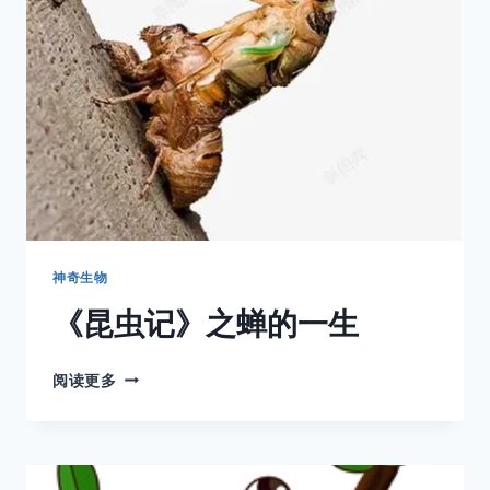
蝶
和
小
阔
条
纹
蝶
神奇生物
《昆虫记》之蝉的一生
《昆
阅读更多
虫
记》
之
蝉
的