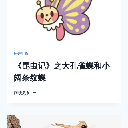
神奇生物
《昆虫记》之大孔雀蝶和小
阔条纹蝶
《昆
阅读更多
虫
记》
之
大
孔
雀