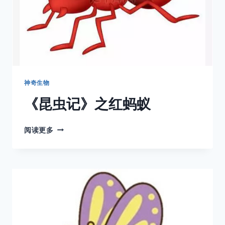
神奇生物
《昆虫记》之红蚂蚁
《昆
阅读更多
虫
记》
之
红
蚂
蚁