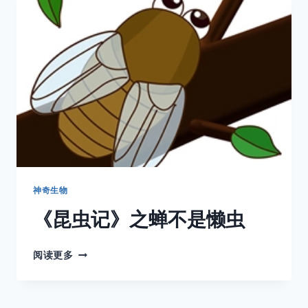
一
生
神奇生物
《昆虫记》之蝉不是懒虫
《昆
阅读更多
虫
记》
之