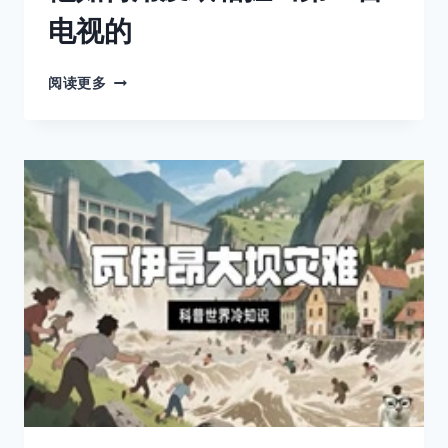
电视的
他
阅读更多
如
何
用
废
纸
箱
搓
出
第
一
台
电
视
的