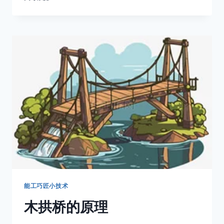
外
5
大
生
存
技
巧
能工巧匠小技术
木拱桥的原理