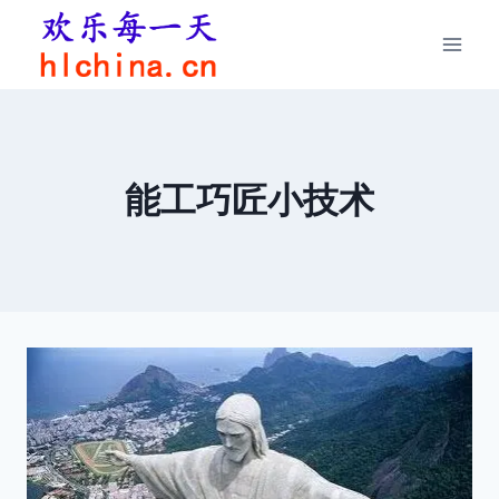
跳
到
内
容
能工巧匠小技术