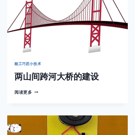
诞
生
能工巧匠小技术
两山间跨河大桥的建设
两
阅读更多
山
间
跨
河
大
桥
的