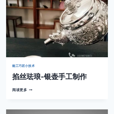
位
报
警
器
能工巧匠小技术
掐丝珐琅-银壶手工制作
掐
阅读更多
丝
珐
琅-
银