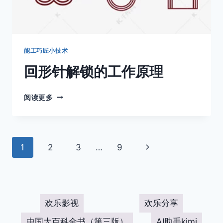
能工巧匠小技术
回形针解锁的工作原理
回
阅读更多
形
针
解
锁
页
下
1
2
3
…
9
的
工
面
一
作
原
页
导
理
欢乐影视
欢乐分享
航
中国大百科全书（第三版）
AI助手kimi