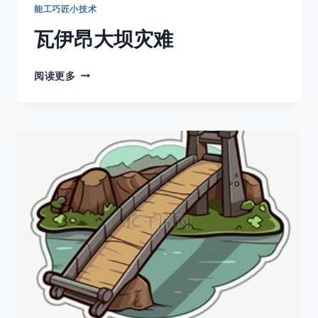
能工巧匠小技术
瓦伊昂大坝灾难
瓦
阅读更多
伊
昂
大
坝
灾
难