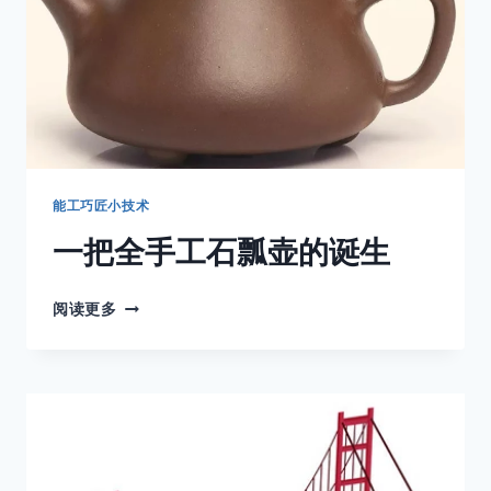
能工巧匠小技术
一把全手工石瓢壶的诞生
一
阅读更多
把
全
手
工
石
瓢
壶
的