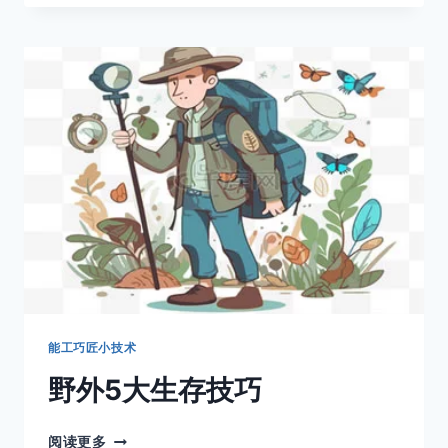
小
球
在
旋
转，
其
实
真
实
轨
迹
是
一
条
直
线
能工巧匠小技术
野外5大生存技巧
野
阅读更多