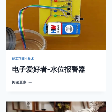
建
设
能工巧匠小技术
电子爱好者-水位报警器
电
阅读更多
子
爱
好
者-
水