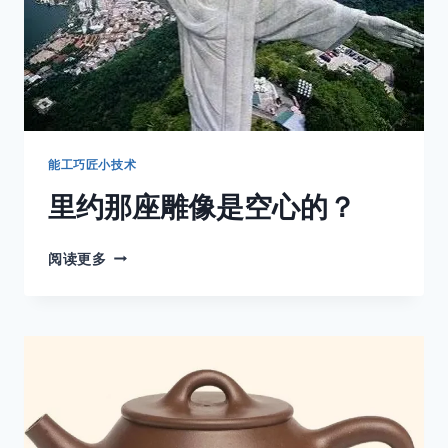
能工巧匠小技术
里约那座雕像是空心的？
里
阅读更多
约
那
座
雕
像
是
空
心
的？