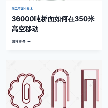
能工巧匠小技术
36000吨桥面如何在350米
高空移动
36000
阅读更多
吨
桥
面
如
何
在
350
米
高
空
移
动