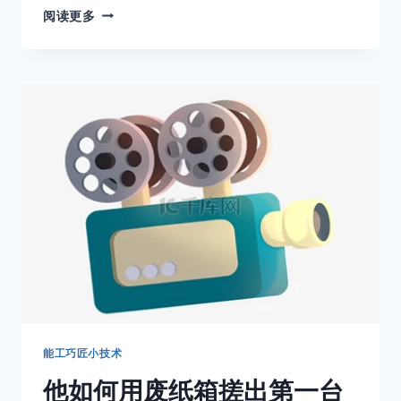
木
阅读更多
拱
桥
的
原
理
能工巧匠小技术
他如何用废纸箱搓出第一台