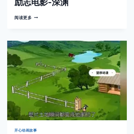
励志电影-深渊
励
阅读更多
志
电
影-
深
渊
开心动画故事