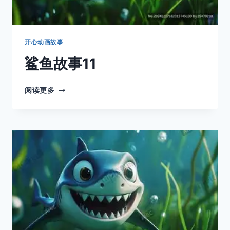
开心动画故事
鲨鱼故事11
鲨
阅读更多
鱼
故
事
11