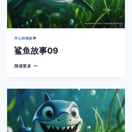
开心动画故事
鲨鱼故事09
鲨
阅读更多
鱼
故
事
09