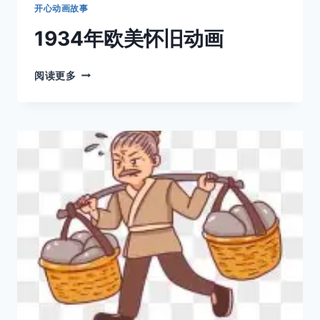
开心动画故事
1934年欧美怀旧动画
1934
阅读更多
年
欧
美
怀
旧
动
画