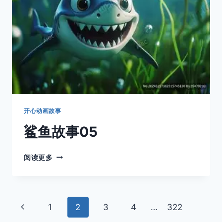
开心动画故事
鲨鱼故事05
鲨
阅读更多
鱼
故
事
05
页
上
1
2
3
4
…
322