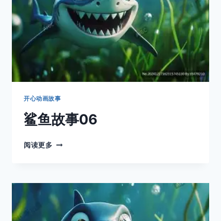
开心动画故事
鲨鱼故事06
鲨
阅读更多
鱼
故
事
06