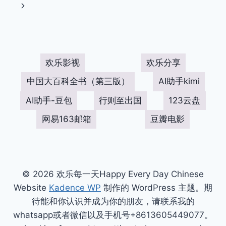
面
一
下
页
导
一
页
航
欢乐影视
欢乐分享
中国大百科全书（第三版）
AI助手kimi
AI助手-豆包
行则至出国
123云盘
网易163邮箱
豆瓣电影
© 2026 欢乐每一天Happy Every Day Chinese
Website
Kadence WP
制作的 WordPress 主题。期
待能和你认识并成为你的朋友，请联系我的
whatsapp或者微信以及手机号+8613605449077。