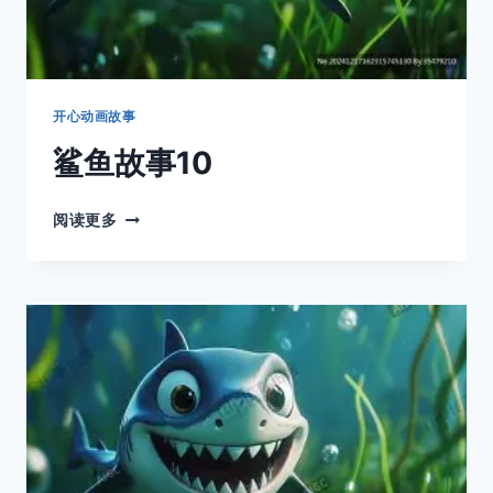
开心动画故事
鲨鱼故事10
鲨
阅读更多
鱼
故
事
10