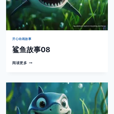
开心动画故事
鲨鱼故事08
鲨
阅读更多
鱼
故
事
08