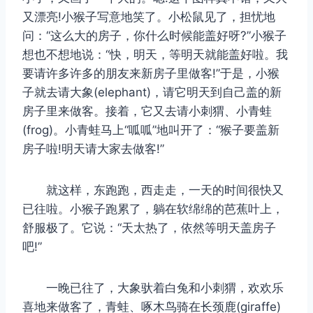
又漂亮!小猴子写意地笑了。小松鼠见了，担忧地
问：“这么大的房子，你什么时候能盖好呀?”小猴子
想也不想地说：“快，明天，等明天就能盖好啦。我
要请许多许多的朋友来新房子里做客!”于是，小猴
子就去请大象(elephant)，请它明天到自己盖的新
房子里来做客。接着，它又去请小刺猬、小青蛙
(frog)。小青蛙马上“呱呱”地叫开了：“猴子要盖新
房子啦!明天请大家去做客!”
就这样，东跑跑，西走走，一天的时间很快又
已往啦。小猴子跑累了，躺在软绵绵的芭蕉叶上，
舒服极了。它说：“天太热了，依然等明天盖房子
吧!”
一晚已往了，大象驮着白兔和小刺猬，欢欢乐
喜地来做客了，青蛙、啄木鸟骑在长颈鹿(giraffe)