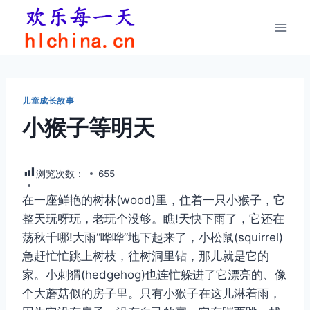
跳
到
内
容
儿童成长故事
小猴子等明天
浏览次数：
655
在一座鲜艳的树林(wood)里，住着一只小猴子，它
整天玩呀玩，老玩个没够。瞧!天快下雨了，它还在
荡秋千哪!大雨“哗哗”地下起来了，小松鼠(squirrel)
急赶忙忙跳上树枝，往树洞里钻，那儿就是它的
家。小刺猬(hedgehog)也连忙躲进了它漂亮的、像
个大蘑菇似的房子里。只有小猴子在这儿淋着雨，