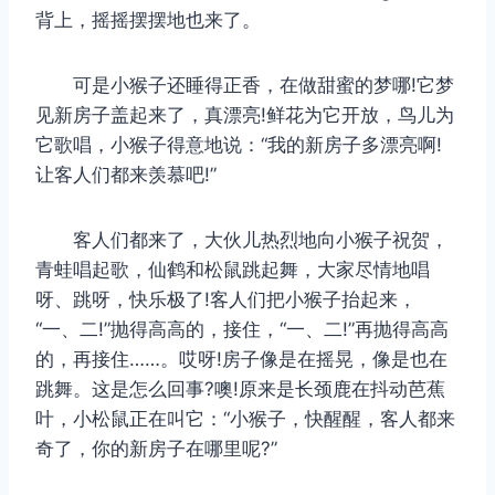
背上，摇摇摆摆地也来了。
可是小猴子还睡得正香，在做甜蜜的梦哪!它梦
见新房子盖起来了，真漂亮!鲜花为它开放，鸟儿为
它歌唱，小猴子得意地说：“我的新房子多漂亮啊!
让客人们都来羡慕吧!”
客人们都来了，大伙儿热烈地向小猴子祝贺，
青蛙唱起歌，仙鹤和松鼠跳起舞，大家尽情地唱
呀、跳呀，快乐极了!客人们把小猴子抬起来，
“一、二!”抛得高高的，接住，“一、二!”再抛得高高
的，再接住……。哎呀!房子像是在摇晃，像是也在
跳舞。这是怎么回事?噢!原来是长颈鹿在抖动芭蕉
叶，小松鼠正在叫它：“小猴子，快醒醒，客人都来
奇了，你的新房子在哪里呢?”