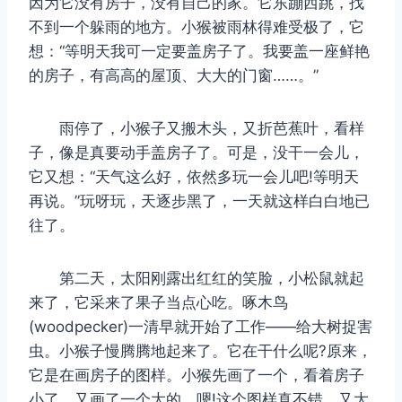
因为它没有房子，没有自己的家。它东蹦西跳，找
不到一个躲雨的地方。小猴被雨林得难受极了，它
想：“等明天我可一定要盖房子了。我要盖一座鲜艳
的房子，有高高的屋顶、大大的门窗……。”
雨停了，小猴子又搬木头，又折芭蕉叶，看样
子，像是真要动手盖房子了。可是，没干一会儿，
它又想：“天气这么好，依然多玩一会儿吧!等明天
再说。”玩呀玩，天逐步黑了，一天就这样白白地已
往了。
第二天，太阳刚露出红红的笑脸，小松鼠就起
来了，它采来了果子当点心吃。啄木鸟
(woodpecker)一清早就开始了工作——给大树捉害
虫。小猴子慢腾腾地起来了。它在干什么呢?原来，
它是在画房子的图样。小猴先画了一个，看着房子
小了，又画了一个大的。嗯!这个图样真不错，又大