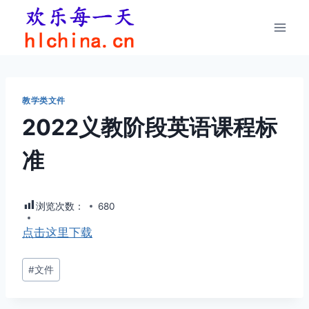
跳
到
内
容
教学类文件
2022义教阶段英语课程标
准
浏览次数：
680
点击这里下载
文
#
文件
章
标