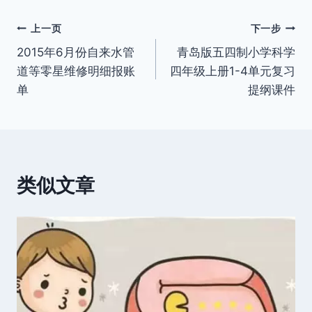
签：
文
上一页
下一步
2015年6月份自来水管
青岛版五四制小学科学
章
道等零星维修明细报账
四年级上册1-4单元复习
导
单
提纲课件
航
类似文章